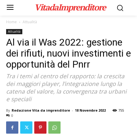
VitadaImprenditore
Home
Attualità
Attualità
Al via il Was 2022: gestione
dei rifiuti, nuovi investimenti e
opportunità del Pnrr
Tra i temi al centro del rapporto: la crescita
dei maggiori player, l’integrazione lungo la
catena del valore, la convergenza tra urbani
e speciali
By
Redazione Vita da imprenditore
-
18 Novembre 2022
755
0