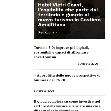
Hotel Vietri Coast,
l’ospitalità che parte dal
territorio e guarda al
nuovo turismo in Costiera
Amalfitana
Redazione
-
7 Agosto 2026
Turismo 5.0: imprese più digitali,
sostenibili e capaci di affrontare
l’overtourism
CONSIGLI PER IMPRENDITORI
7 Agosto 2026
– Approfitta delle nuove prospettive di
business del PNRR
PNRR ED OPPORTUNITÀ IMPRENDITORIALI
6 Agosto 2026
Il guida completa su come investire nel
settore della musica e lanciare una casa
discografica indipendente