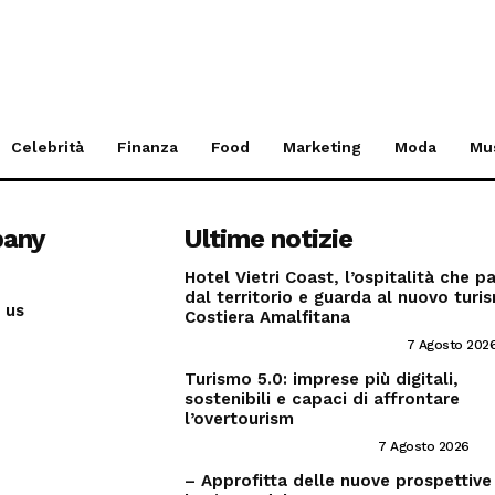
Celebrità
Finanza
Food
Marketing
Moda
Mu
any
Ultime notizie
Hotel Vietri Coast, l’ospitalità che p
dal territorio e guarda al nuovo turi
 us
Costiera Amalfitana
INVESTIRE NEL SETTORE TRAVEL
7 Agosto 202
Turismo 5.0: imprese più digitali,
sostenibili e capaci di affrontare
l’overtourism
CONSIGLI PER IMPRENDITORI
7 Agosto 2026
– Approfitta delle nuove prospettive