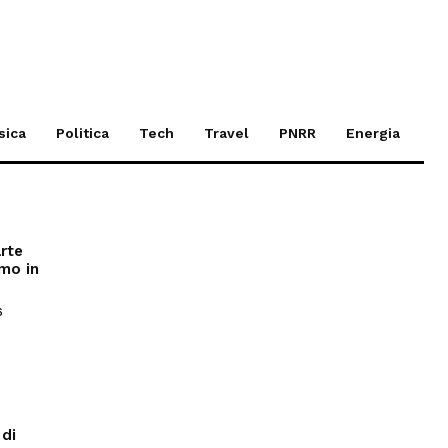
sica
Politica
Tech
Travel
PNRR
Energia
arte
smo in
6
 di