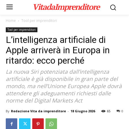
VitadaImprenditore
Home
Tool per imprenditori
Tool per imprenditori
L’intelligenza artificiale di
Apple arriverà in Europa in
ritardo: ecco perché
La nuova Siri potenziata dall’intelligenza
artificiale è già disponibile in gran parte del
mondo, ma nell’Unione Europea Apple dovrà
attendere gli adeguamenti richiesti dalle
norme del Digital Markets Act
By
Redazione Vita da imprenditore
-
18 Giugno 2026
65
0