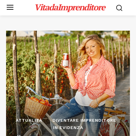
VitadaImprenditore
ATTUALITÀ
DIVENTARE IMPRENDITORE
IN EVIDENZA