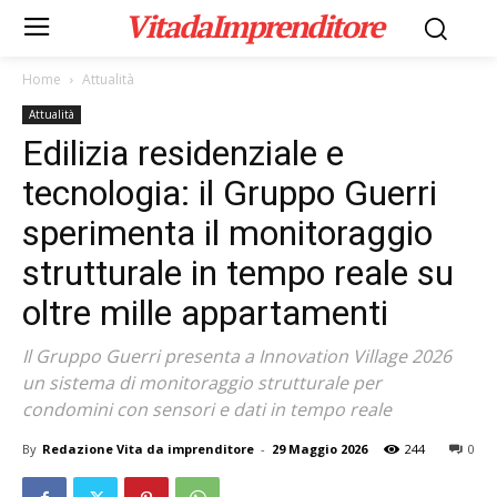
VitadaImprenditore
Home
Attualità
Attualità
Edilizia residenziale e
tecnologia: il Gruppo Guerri
sperimenta il monitoraggio
strutturale in tempo reale su
oltre mille appartamenti
Il Gruppo Guerri presenta a Innovation Village 2026
un sistema di monitoraggio strutturale per
condomini con sensori e dati in tempo reale
By
Redazione Vita da imprenditore
-
29 Maggio 2026
244
0