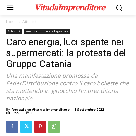
VitadaImprenditore
Home
Attualità
Attualità
Finanza ordinaria ed agevolata
Caro energia, luci spente nei
supermercati: la protesta del
Gruppo Catania
Una manifestazione promossa da
FederDistribuzione contro il caro bollette che
sta mettendo in ginocchio l’imprenditoria
nazionale
By
Redazione Vita da imprenditore
-
1 Settembre 2022
1699
0